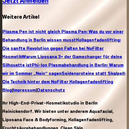
Jetzt Anmelden
Weitere Artikel
Plasma Pen ist nicht gleich Plasma Pen: Was du vor einer
Behandlung in Berlin wissen musst
Kollagenfadenlifting:
Die sanfte Revolution gegen Falten bei NoFilter
Kosmetik
Warum Liposana 3+ der Gamechanger für deine
Silhouette ist
Phi-Ion Plasmabehandlung in Berlin: Warum
wir im Sommer „Nein“ sagen
Seidenproteine statt Skalpell:
Die Technik hinter dem NoFilter Kollagenfadenlifting
Blog
|
Impressum
|
Datenschutz
Ihr High-End-Privat-Kosmetikstudio in Berlin
Reinickendorf. Wir bieten unter anderem Aquafacial,
Liposana Face & Bodyforming, Kollagenfadenlifting,
Fruchtsäurebehandlungen, Clean Skin,